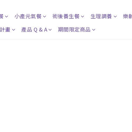
餐
小產元氣餐
術後養生餐
生理調養
樂
計畫
產品 Q & A
期間限定商品