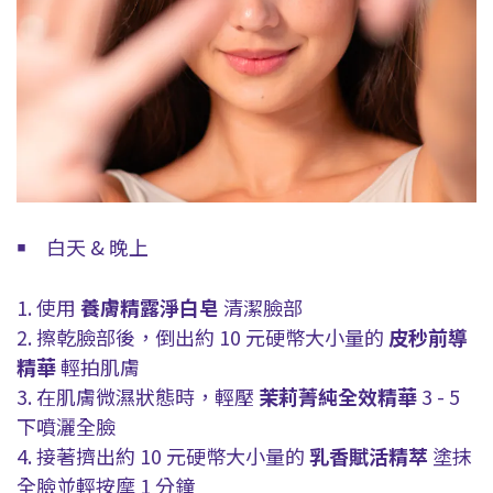
白天 & 晚上
￭
1. 使用
養膚精露淨白皂
清潔臉部
2. 擦乾臉部後，倒出約 10 元硬幣大小量的
皮秒前導
精華
輕拍肌膚
3. 在肌膚微濕狀態時，輕壓
茉莉菁純全效精華
3 - 5
下噴灑全臉
4. 接著擠出約 10 元硬幣大小量的
乳香賦活精萃
塗抹
全臉並輕按摩 1 分鐘