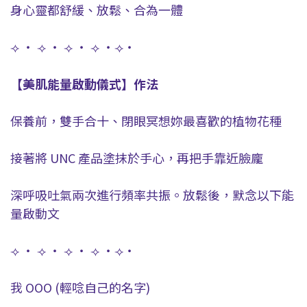
身心靈都舒緩、放鬆、合為一體
⟢ ・ ⟢ ・ ⟢ ・ ⟢ ・⟢・
【美肌能量啟動儀式】作法
保養前，雙手合十、閉眼冥想妳最喜歡的植物花種
接著將 UNC 產品塗抹於手心，再把手靠近臉龐
深呼吸吐氣兩次進行頻率共振。放鬆後，默念以下能
量啟動文
⟢ ・ ⟢ ・ ⟢ ・ ⟢ ・⟢・
我 OOO (輕唸自己的名字)