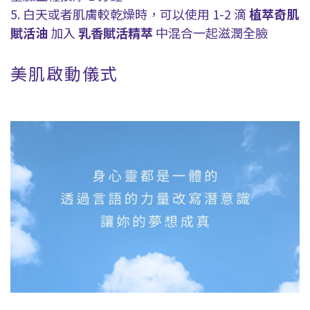
5. 白天或者肌膚較乾燥時，可以使用 1-2 滴
植萃奇肌
賦活油
加入
乳香賦活精
萃
中混合一起滋潤全臉
美肌啟動儀式