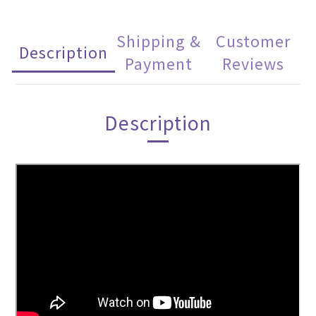
Shipping &
Customer
Description
Payment
Reviews
Description