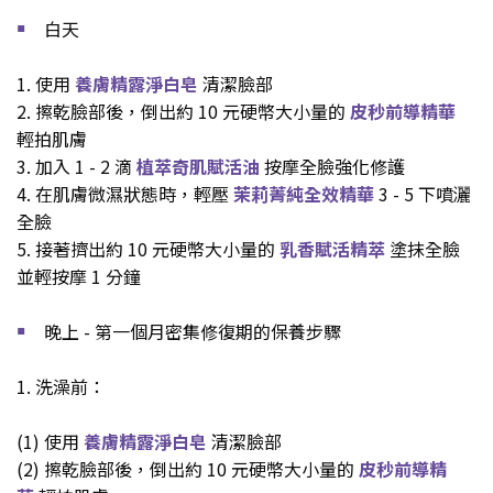
白天
￭
1. 使用
養膚精露淨白皂
清潔臉部
2. 擦乾臉部後，倒出約 10 元硬幣大小量的
皮秒前導精華
輕拍肌膚
3.
加入 1 - 2 滴
植萃奇肌賦活油
按摩全臉
強化修護
4. 在肌膚微濕狀態時，輕壓
茉莉菁純全效精華
3 - 5 下噴灑
全臉
5. 接著擠出約 10 元硬幣大小量的
乳香賦活精萃
塗抹全臉
並輕按摩 1 分鐘
晚上 - 第一個月密集修復期的保養步驟
￭
1. 洗澡前：
(1)
使用
養膚精露淨白皂
清潔臉部
(2)
擦乾臉部後，倒出約 10 元硬幣大小量的
皮秒前導精