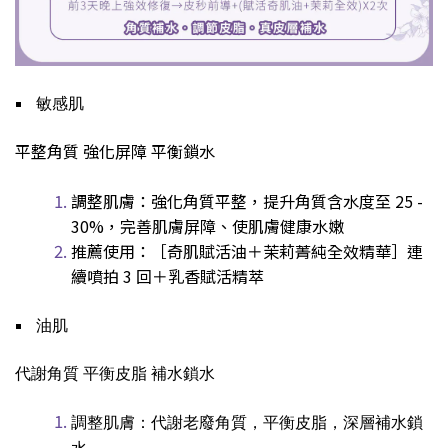
￭
敏感肌
平整角質 強化屏障 平衡鎖水
調整肌膚
：強化角質平整，提升角質含水度至
25 -
30%
，完善肌膚屏障、使肌膚健康水嫩
推薦使用：［奇肌賦活油＋
茉莉菁純全效精華］連
續噴拍
3
回＋乳香
賦活
精萃
￭
油肌
代謝角質 平衡皮脂 補水鎖水
調整肌膚：代謝老廢角質，平衡皮脂，深層補水鎖