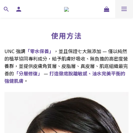
使用方法
UNC 強調
「零水保養」
，並且保證七大無添加 — 僅以純然
的植萃協同專利成分，給予肌膚好吸收、無負擔的高密度營
養群，並提供皮膚角質層、皮脂層、真皮層、肌底組織最完
善的
「分層修復」
—
打造徹底脫離敏感、油水完美平衡的
強健肌膚
。