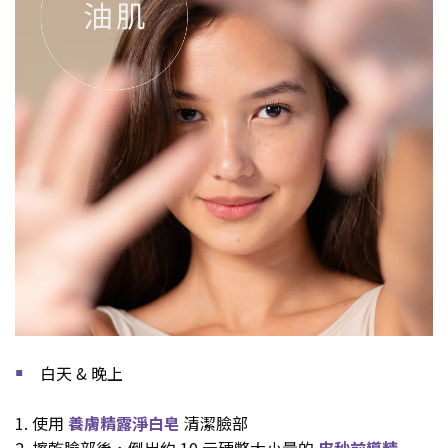
白天 & 晚上
￭
1. 使用
養膚精露淨白皂
清潔臉部
2. 擦乾臉部後，倒出約 10 元硬幣大小量的
皮秒前導精