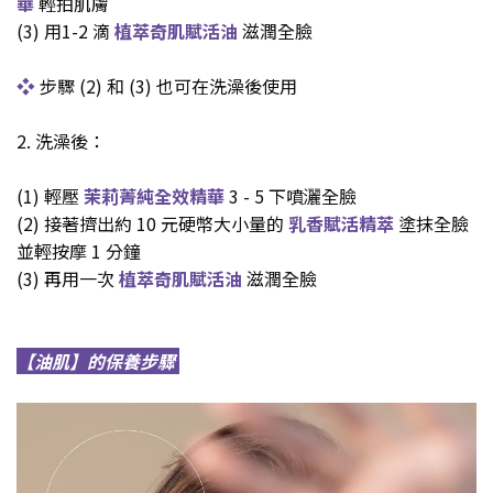
華
輕拍肌膚
(3) 用
1-2 滴
植萃奇肌賦活油
滋潤全臉
❖
步驟 (2) 和 (3) 也可在洗澡後使用
2. 洗澡後：
(1)
輕壓
茉莉菁純全效精華
3 - 5 下噴灑全臉
(2)
接著擠出約 10 元硬幣大小量的
乳香賦活精萃
塗抹全臉
並輕按摩 1 分鐘
(3) 再用一次
植萃奇肌賦活油
滋潤全臉
【油肌】
的保養步驟