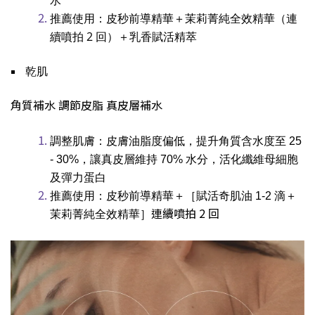
水
推薦使用：皮秒前導精華＋茉莉菁純全效精華（連
2
回）
續噴拍
＋乳香賦活精萃
￭
乾肌
角質補水 調節皮脂 真皮層補水
調整肌膚：皮膚油脂度偏低，提升角質含水度至 25
- 30%，讓真皮層維持 70% 水分，活化纖維母細胞
及彈力蛋白
推薦使用：皮秒前導精華＋［賦活奇肌油 1-2 滴＋
連續噴拍 2
回
茉莉菁純全效精華］