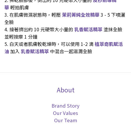
華
輕拍肌膚
3. 在肌膚微濕狀態時，輕壓
茉莉菁純全效精華
3 - 5 下噴灑
全臉
4. 接著擠出約 10 元硬幣大小量的
乳香賦活精萃
塗抹全臉
並輕按摩 1 分鐘
5. 白天或者肌膚較乾燥時，可以使用 1-2 滴
植萃奇肌賦活
油
加入
乳香賦活精
萃
中混合一起滋潤全臉
About
Brand Story
Our Values
Our Team