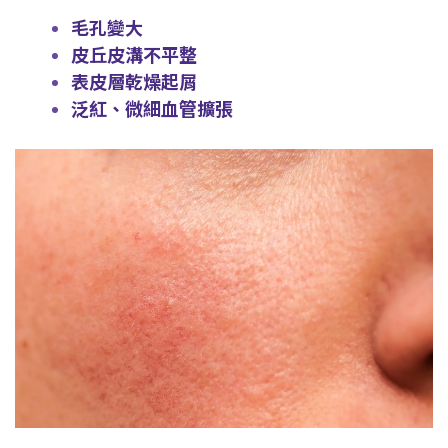
毛孔變大
皮丘皮溝不平整
表皮層乾燥起屑
泛紅、微細血管擴張