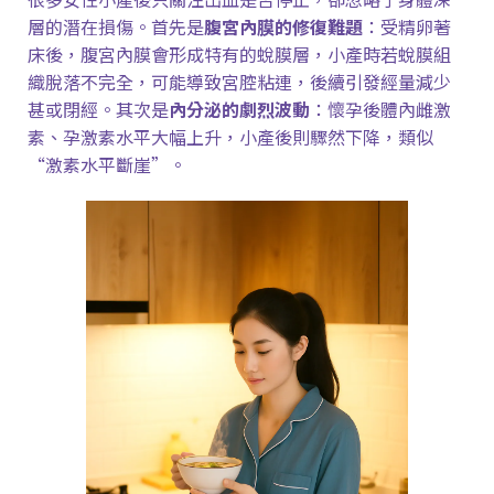
層的潛在損傷。首先是
腹宮內膜的修復難題
：受精卵著
床後，腹宮內膜會形成特有的蛻膜層，小產時若蛻膜組
織脫落不完全，可能導致宮腔粘連，後續引發經量減少
甚或閉經。其次是
內分泌的劇烈波動
：懷孕後體內雌激
素、孕激素水平大幅上升，小產後則驟然下降，類似
“
激素水平斷崖
”
。