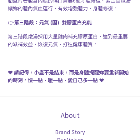
胎盤附著腹宮內膜的傷口需要
6
週才能修復。紫金堂燉湯
讓妳的體內氣血運行，有效增強體力，身體修復。
👉
第三階段：元氣
(
固
)
雙膠蛋白充能
第三階段燉湯採用大量雞肉補充膠原蛋白，達到最重要
的滋補效益，恢復元氣、打造健康體質。
❤️
請記得，小產不是結束，而是身體提醒妳要重新開始
的時刻。慢一點、暖一點、愛自己多一點
❤️
About
Brand Story
Our Values