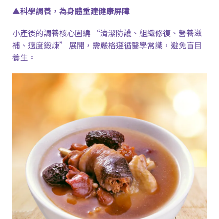
▲科學調養，為身體重建健康屏障
小產後的調養核心圍繞
“
清潔防護、組織修復、營養滋
補、適度鍛煉
”
展開，需嚴格遵循醫學常識，避免盲目
養生。