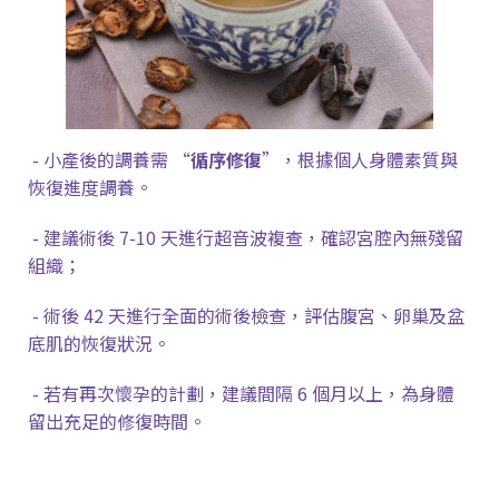
- 小產後的調養需
“
循序修復
”
，根據個人身體素質與
恢復進度調養。
- 建議術後
7-10
天進行超音波複查，確認宮腔內無殘留
組織；
- 術後
42
天進行全面的術後檢查，評估腹宮、卵巢及盆
底肌的恢復狀況。
- 若有再次懷孕的計劃，建議間隔
6
個月以上，為身體
留出充足的修復時間。