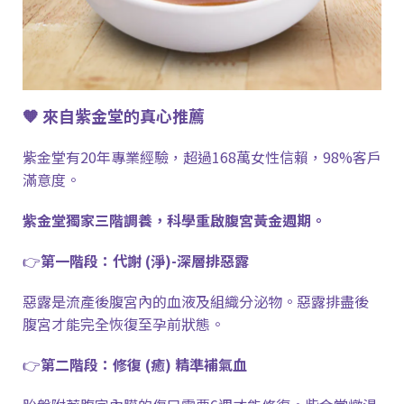
🧡
來自紫金堂的真心推薦
紫金堂有
20
年專業經驗，超過
168
萬女性信賴，
98%
客戶
滿意度。
紫金堂獨家三階調養，科學重啟腹宮黃金週期。
👉
第一階段：代謝
(
淨
)-
深層排惡露
惡露是流產後腹宮內的血液及組織分泌物。惡露排盡後
腹宮才能完全恢復至孕前狀態。
👉
第二階段：修復
(
癒
)
精準補氣血