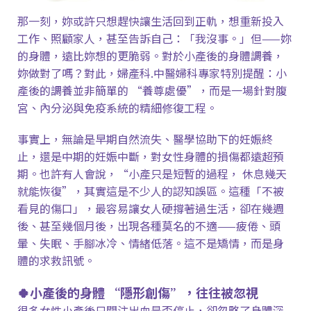
那一刻，妳或許只想趕快讓生活回到正軌，想重新投入
工作、照顧家人，甚至告訴自己：「我沒事。」但
——
妳
的身體，遠比妳想的更脆弱。對於小產後的身體調養，
妳做對了嗎？對此，婦產科
.
中醫婦科專家特別提醒：小
產後的調養並非簡單的
“
養尊處優
”
，而是一場針對腹
宮、內分泌與免疫系統的精細修復工程。
事實上，無論是早期自然流失、醫學協助下的妊娠終
止，還是中期的妊娠中斷，對女性身體的損傷都遠超預
期。也許有人會說，
“
小產只是短暫的過程，
休息幾天
就能恢復
”
，其實這是不少人的認知誤區。這種「不被
看見的傷口」，最容易讓女人硬撐著過生活，卻在幾週
後、甚至幾個月後，出現各種莫名的不適
——
疲倦、頭
暈、失眠、手腳冰冷、情緒低落。這不是矯情，而是身
體的求救訊號。
🍀小產後的身體
“
隱形創傷
”
，往往被忽視
很多女性小產後只關注出血是否停止，卻忽略了身體深