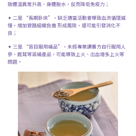
致體溫異常升高、身體脫水，反而降低免疫力；
✦
二是
“
長期卧床
”
，缺乏適當活動會導致血流循環減
慢，增加管路組織負擔
形成風險，還可能引發消化不
良；
✦
三是
“
盲目服用補品
”
，未經專業調養方自行服用人
參、鹿茸等滋補產品，可能導致上火、出血增多上火等
問題。