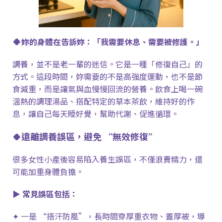
🍀
妳的身體在告訴妳：「我需要休息、需要被修護。」
調養，並不是老一輩的迷信。它是一種「修復自己」的
方式。這段時間，妳需要的不是高強度運動，也不是節
食減重，而是讓氣與血慢慢回流的營養。飲食上喝一碗
溫熱的調理湯品、搭配特定的草本茶飲，維持好的作
息，讓自己每天睡好覺，幫助代謝、促進循環。
🍀遠離調養誤區，避免
“
無效修復
”
很多女性小產後容易陷入養生誤區，不僅浪費精力，還
可能加重身體負擔。
▶ 常見誤區包括：
✦
一是
“
捂汗防風
”
，長時間穿厚重衣物、蓋厚被，導