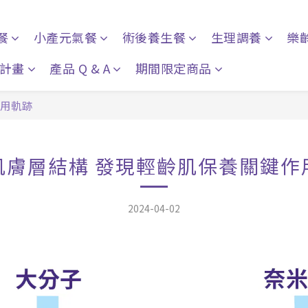
餐
小產元氣餐
術後養生餐
生理調養
樂
計畫
產品 Q & A
期間限定商品
作用軌跡
肌膚層結構 發現輕齡肌保養關鍵作
2024-04-02