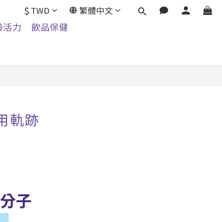
$
TWD
繁體中文
齡活力
飲品保健
用軌跡